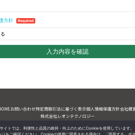
HOME
お問い合わせ
特定商取引法に基づく表示
個人情報保護方針
会社概
株式会社レオンテクノロジー
〒171-0014
サイトでは、利便性と品質の維持・向上のためにCookieを使用しています。
東京都豊島区池袋2-52-8 大河内ビル3階
ジをご確認ください。Cookieの使用に同意される場合は、「同意する」ボ