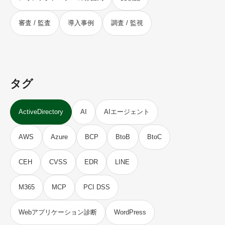
審査 / 監査
導入事例
調査 / 監視
タグ
ActiveDirectory
AI
AIエージェント
AWS
Azure
BCP
BtoB
BtoC
CEH
CVSS
EDR
LINE
M365
MCP
PCI DSS
Webアプリケーション診断
WordPress