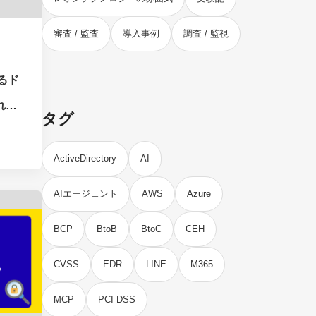
審査 / 監査
導入事例
調査 / 監視
るド
れっ
タグ
ネス
型的
ActiveDirectory
AI
AIエージェント
AWS
Azure
BCP
BtoB
BtoC
CEH
CVSS
EDR
LINE
M365
MCP
PCI DSS