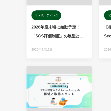
コンサルティング
コ
2026年度末頃に始動予定！
【相
「SCS評価制度」の展望と企
Se
業が備えるべき実務のポイン
合
2026年5月11日
202
ト