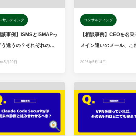
ンサルティング
コンサルティング
談事例】ISMSとISMAPっ
【相談事例】CEOを名乗
どう違うの？それぞれの特
メイン違いのメール、こ
と使い分けを専門家が解説
て「なりすまし」？ビジ
6年5月20日
2026年5月14日
メール詐欺（BEC）の典
な手口と見分け方