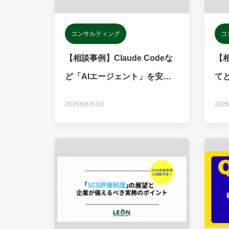
コンサルティング
コ
【相談事例】Claude Codeな
【相
ど「AIエージェント」を安全
て
に導入するには？
徴
2026年6月3日
202