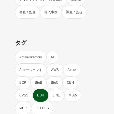
審査 / 監査
導入事例
調査 / 監視
タグ
ActiveDirectory
AI
AIエージェント
AWS
Azure
BCP
BtoB
BtoC
CEH
CVSS
EDR
LINE
M365
MCP
PCI DSS