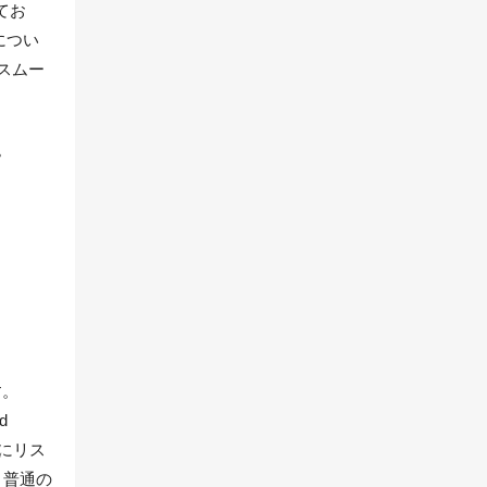
れてお
につい
スムー
。
す。
d
たにリス
、普通の