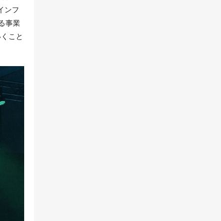
要インフ
る事業
いくこと