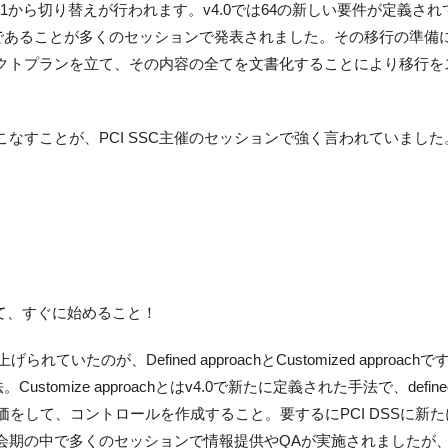
v3.2.1から切り替えが行われます。v4.0では64の新しい要件が定義さ
必要であることが多くのセッションで発表されました。その移行の準備
クトプランを立て、その内容の全てを文書化することにより移行を
なすことが、PCI SSC主催のセッションで強く言われていました
して、すぐに始めること！
ていたのが、Defined approachとCustomized approachで
法。Customize approachとはv4.0で新たに定義された手法で、define
評価をして、コントロールを作成すること。要するにPCI DSSに新
会期の中で多くのセッションで情報提供やQAが実施されましたが