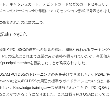
ード、キャッシュカード、デビットカードなどのカードセキュリテ
バージョンのバージョン4の情報についてセッション形式で発表されま
新規に発表されたのは次の二つ。
、POと記載）の拡充
提出やPCI SSCの運営への意見の提出、SIGと言われるワーキン
。POの拡充はこれまで企業のみが資格を得られていたが、今回個人
ncipal memberを新設したことが発表されました。
CI QSAはPCI DSSのトレーニングのみを受けてきましたが、P2PE (Poin
ecurity Framework)などのPCI DSSの周辺の標準やガイドラインについては
nowledge trainingコースが新設されたことで、PCI QSA
ことができるようになりました。これは我々PCI QSAにとっては