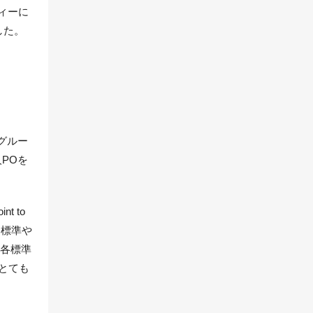
ィーに
した。
ググルー
POを
t to
、各標準や
は各標準
とても