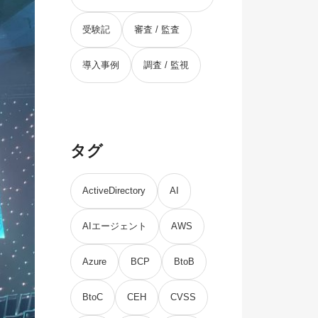
受験記
審査 / 監査
導入事例
調査 / 監視
タグ
ActiveDirectory
AI
AIエージェント
AWS
Azure
BCP
BtoB
BtoC
CEH
CVSS