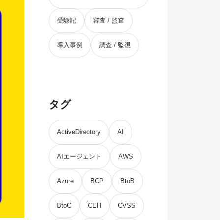
受験記
審査 / 監査
導入事例
調査 / 監視
タグ
ActiveDirectory
AI
AIエージェント
AWS
Azure
BCP
BtoB
BtoC
CEH
CVSS