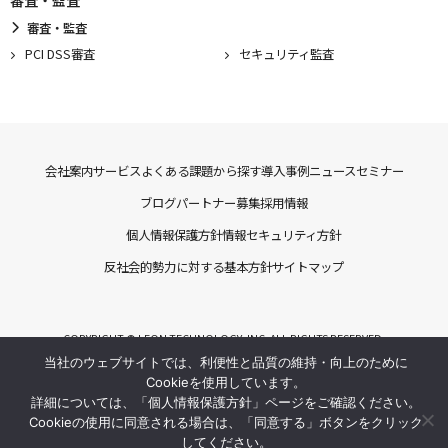
審査・監査
審査・監査
PCI DSS審査
セキュリティ監査
会社案内
サービス
よくある課題から探す
導入事例
ニュース
セミナー
ブログ
パートナー募集
採用情報
個人情報保護方針
情報セキュリティ方針
反社会的勢力に対する基本方針
サイトマップ
COPYRIGHT © LEON TECHNOLOGY, INC. ALL RIGHTS RESERVED.
当社のウェブサイトでは、利便性と品質の維持・向上のために
Cookieを使用しています。
詳細については、「個人情報保護方針」ページをご確認ください。
Cookieの使用に同意される場合は、「同意する」ボタンをクリック
してください。