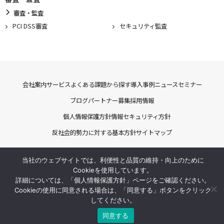
審査・監査
PCI DSS審査
セキュリティ監査
会社案内
サービス
よくある課題から探す
導入事例
ニュース
セミナー
ブログ
パートナー募集
採用情報
個人情報保護方針
情報セキュリティ方針
反社会的勢力に対する基本方針
サイトマップ
当社のウェブサイトでは、利便性と品質の維持・向上のために
COPYRIGHT © LEON TECHNOLOGY, INC. ALL RIGHTS RESERVED.
Cookieを使用しています。
詳細については、「個人情報保護方針」ページをご確認ください。
Cookieの使用に同意される場合は、「同意する」ボタンをクリック
してください。
同意する