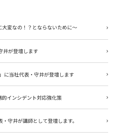
なに大変なの！？とならないために～
・守井が登壇します
ィ～」に当社代表・守井が登壇します
えた実務的インシデント対応強化策
代表・守井が講師として登壇します。