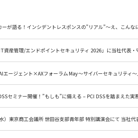
ハッカーが語る！インシデントレスポンスの”リアル”〜え、こん
IT資産管理/エンドポイントセキュリティ 2026」に当社代表
AIエージェント×AXフォーラム May ～サイバーセキュリテ
PCI DSSセミナー開催！”もしも”に備える – PCI DSSを踏ま
（水）東京商工会議所 世田谷支部青年部 特別講演会にて 当社