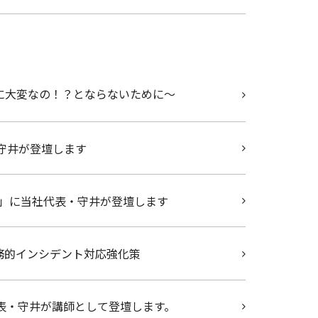
なに大変なの！？とならないために～
・守井が登壇します
ィ～」に当社代表・守井が登壇します
えた実務的インシデント対応強化策
代表・守井が講師として登壇します。