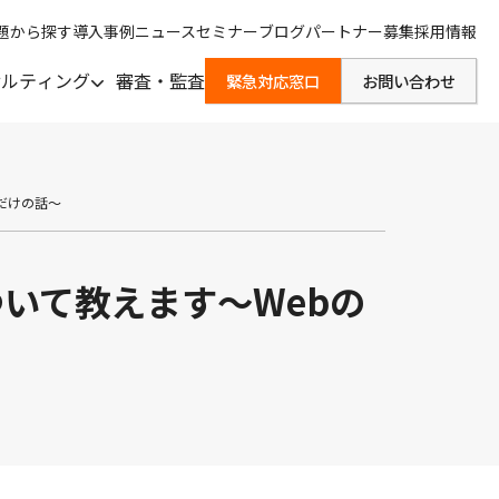
題から探す
導入事例
ニュース
セミナー
ブログ
パートナー募集
採用情報
サルティング
審査・監査
緊急対応窓口
お問い合わせ
だけの話～
いて教えます～Webの