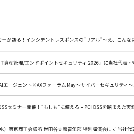
ハッカーが語る！インシデントレスポンスの”リアル”〜え、こん
IT資産管理/エンドポイントセキュリティ 2026」に当社代表
AIエージェント×AXフォーラム May ～サイバーセキュリテ
PCI DSSセミナー開催！”もしも”に備える – PCI DSSを踏ま
（水）東京商工会議所 世田谷支部青年部 特別講演会にて 当社